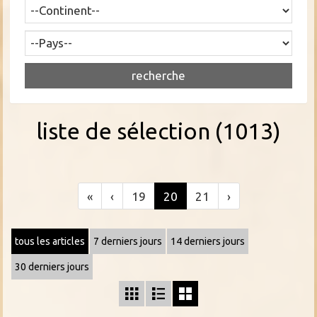
liste de sélection (1013)
«
‹
19
20
21
›
tous les articles
7 derniers jours
14 derniers jours
30 derniers jours


