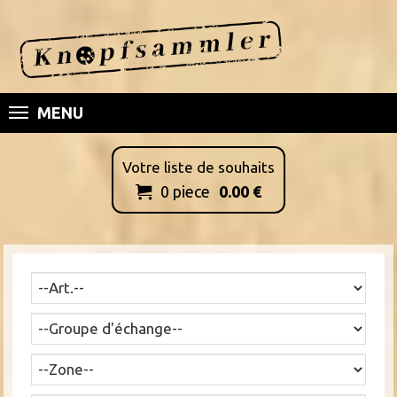
MENU
Votre liste de souhaits
0
piece
0.00
€
