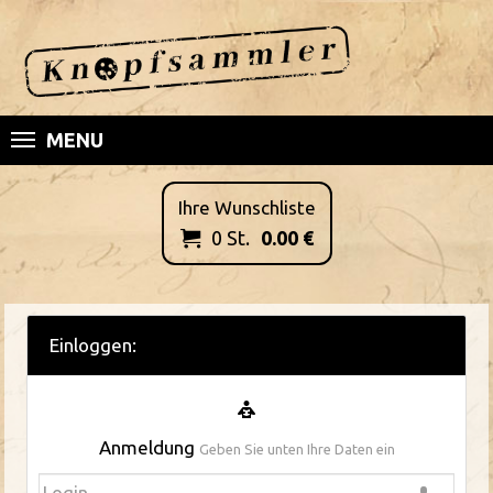
MENU
Ihre Wunschliste
0
St.
0.00
€

Einloggen:
Anmeldung
Geben Sie unten Ihre Daten ein