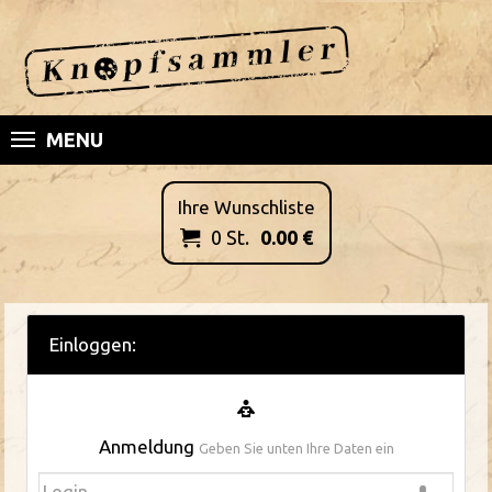
MENU
Ihre Wunschliste
0
St.
0.00
€

Einloggen:
Anmeldung
Geben Sie unten Ihre Daten ein