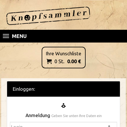
MENU
Ihre Wunschliste
0
St.
0.00
€

Einloggen:
Anmeldung
Geben Sie unten Ihre Daten ein