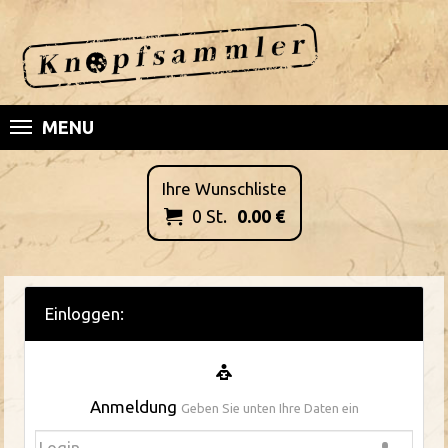
MENU
Ihre Wunschliste
0
St.
0.00
€

Einloggen:
Anmeldung
Geben Sie unten Ihre Daten ein