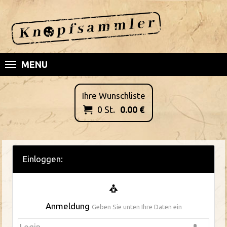
MENU
Ihre Wunschliste
0
St.
0.00
€

Einloggen:
Anmeldung
Geben Sie unten Ihre Daten ein