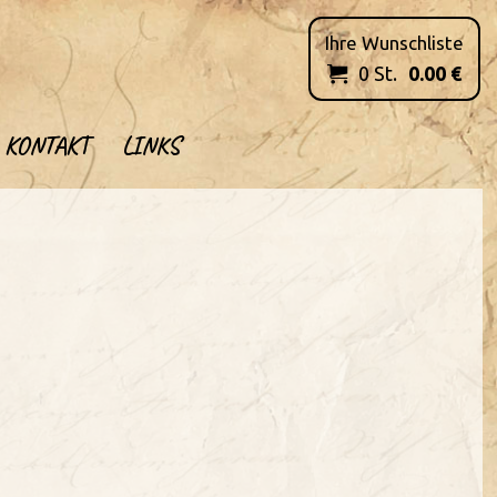
Ihre Wunschliste
0
St.
0.00
€

KONTAKT
LINKS