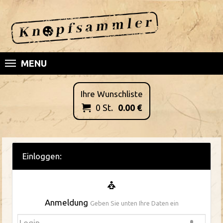
MENU
Ihre Wunschliste
0
St.
0.00
€

Einloggen:
Anmeldung
Geben Sie unten Ihre Daten ein