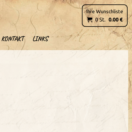
Ihre Wunschliste
0
St.
0.00
€

KONTAKT
LINKS