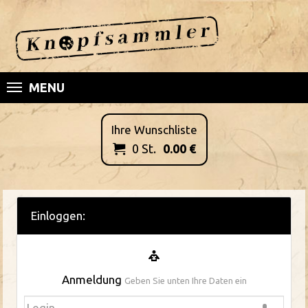
MENU
Ihre Wunschliste
0
St.
0.00
€

Einloggen:
Anmeldung
Geben Sie unten Ihre Daten ein