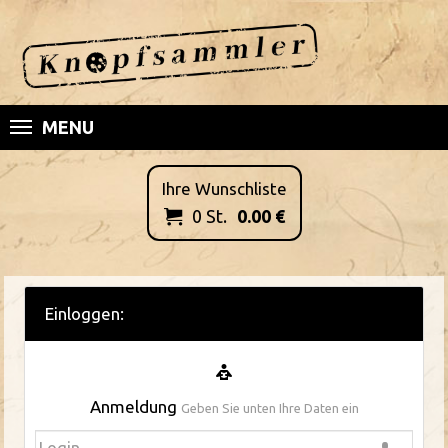
MENU
Ihre Wunschliste
0
St.
0.00
€

Einloggen:
Anmeldung
Geben Sie unten Ihre Daten ein