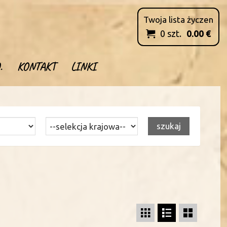
Twoja lista życzen
0
szt.
0.00
€

.
KONTAKT
LINKI


