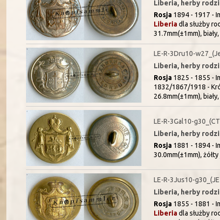
Liberia, herby rodz
Rosja
1894 - 1917 - Im
Liberia
dla służby ro
31.7mm(±1mm), biały,
LE-R-3Dru10-w27_(J
Liberia, herby rodz
Rosja
1825 - 1855 - Im
1832/1867/1918 - Kró
26.8mm(±1mm), biały,
LE-R-3Gal10-g30_(C
Liberia, herby rodz
Rosja
1881 - 1894 - Im
30.0mm(±1mm), żółty 
LE-R-3Jus10-g30_(J
Liberia, herby rodz
Rosja
1855 - 1881 - Im
Liberia
dla służby ro