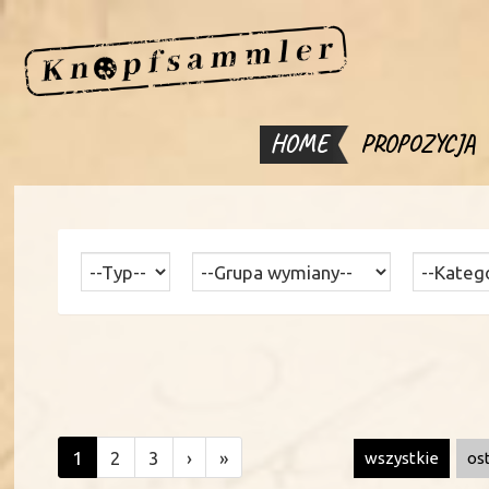
HOME
PROPOZYCJA
1
2
3
›
»
wszystkie
os