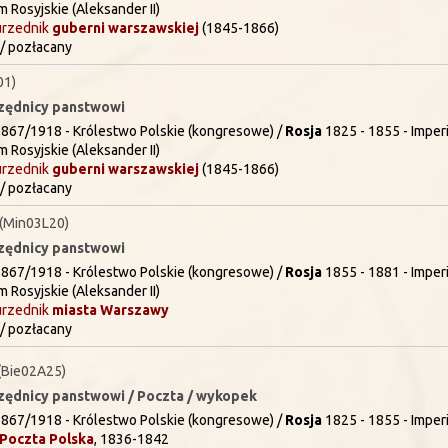
m Rosyjskie (Aleksander II)
urzednik
guberni
warszawskiej
(1845-1866)
/ pozłacany
01)
rzędnicy panstwowi
867/1918 - Królestwo Polskie (kongresowe) /
Rosja
1825 - 1855 - Imperi
m Rosyjskie (Aleksander II)
urzednik
guberni
warszawskiej
(1845-1866)
/ pozłacany
(Min03L20)
rzędnicy panstwowi
867/1918 - Królestwo Polskie (kongresowe) /
Rosja
1855 - 1881 - Imperi
m Rosyjskie (Aleksander II)
urzednik
miasta Warszawy
/ pozłacany
Bie02A25)
rzędnicy panstwowi / Poczta / wykopek
867/1918 - Królestwo Polskie (kongresowe) /
Rosja
1825 - 1855 - Imperi
Poczta Polska
,
1836-1842