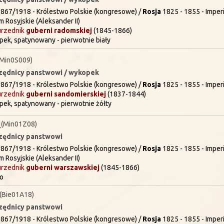
867/1918 - Królestwo Polskie (kongresowe) /
Rosja
1825 - 1855 - Imperi
m Rosyjskie (Aleksander II)
urzednik
guberni
radomskiej
(1845-1866)
k, spatynowany - pierwotnie biały
Min0S009)
urzędnicy panstwowi / wykopek
867/1918 - Królestwo Polskie (kongresowe) /
Rosja
1825 - 1855 - Imperi
urzednik
guberni
sandomierskiej
(1837-1844)
ek, spatynowany - pierwotnie żółty
(Min01Z08)
rzędnicy panstwowi
867/1918 - Królestwo Polskie (kongresowe) /
Rosja
1825 - 1855 - Imperi
m Rosyjskie (Aleksander II)
urzednik
guberni
warszawskiej
(1845-1866)
ro
(Bie01A18)
rzędnicy panstwowi
867/1918 - Królestwo Polskie (kongresowe) /
Rosja
1825 - 1855 - Imperi