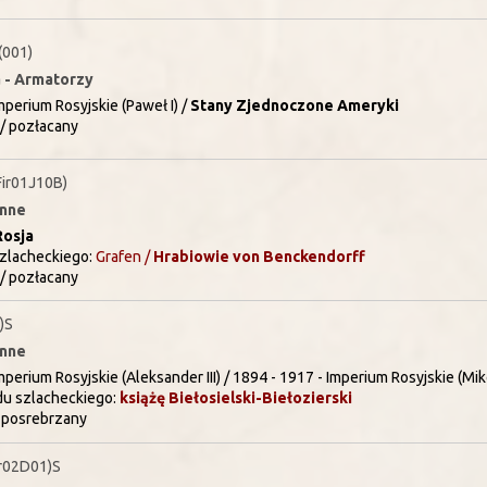
(001)
a - Armatorzy
mperium Rosyjskie (Paweł I) /
Stany Zjednoczone Ameryki
/ pozłacany
ir01J10B)
inne
Rosja
szlacheckiego:
Grafen /
Hrabiowie
von Benckendorff
/ pozłacany
)S
inne
perium Rosyjskie (Aleksander III) / 1894 - 1917 - Imperium Rosyjskie (Mikoł
du szlacheckiego:
książę
Biełosielski-Biełozierski
 posrebrzany
r02D01)S