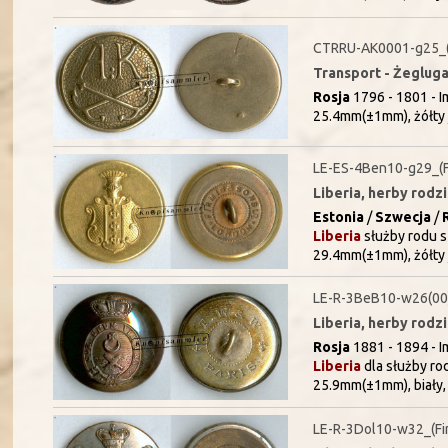
CTRRU-AK0001-g25_
Transport - Żeglug
Rosja
1796 - 1801 - I
25.4mm(±1mm), żółty 
LE-ES-4Ben10-g29_(F
Liberia, herby rodz
Estonia
/
Szwecja
/
Liberia
służby rodu 
29.4mm(±1mm), żółty 
LE-R-3BeB10-w26(00
Liberia, herby rodz
Rosja
1881 - 1894 - Im
Liberia
dla służby ro
25.9mm(±1mm), biały,
LE-R-3Dol10-w32_(Fi