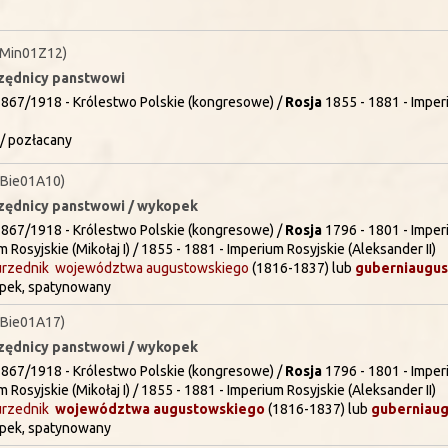
(Min01Z12)
rzędnicy panstwowi
867/1918 - Królestwo Polskie (kongresowe) /
Rosja
1855 - 1881 - Imperi
/ pozłacany
Bie01A10)
urzędnicy panstwowi / wykopek
867/1918 - Królestwo Polskie (kongresowe) /
Rosja
1796 - 1801 - Imperi
 Rosyjskie (Mikołaj I) / 1855 - 1881 - Imperium Rosyjskie (Aleksander II)
urzednik
województwa augustowskiego
(1816-1837) lub
guberni
augus
pek, spatynowany
Bie01A17)
urzędnicy panstwowi / wykopek
867/1918 - Królestwo Polskie (kongresowe) /
Rosja
1796 - 1801 - Imperi
 Rosyjskie (Mikołaj I) / 1855 - 1881 - Imperium Rosyjskie (Aleksander II)
urzednik
województwa augustowskiego
(1816-1837) lub
guberni
aug
pek, spatynowany