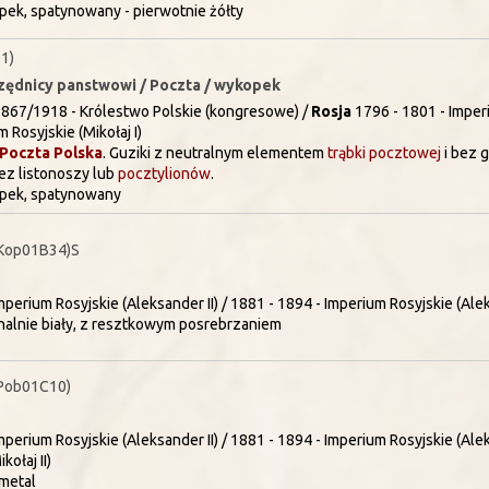
ek, spatynowany - pierwotnie żółty
1)
rzędnicy panstwowi / Poczta / wykopek
867/1918 - Królestwo Polskie (kongresowe) /
Rosja
1796 - 1801 - Imperi
 Rosyjskie (Mikołaj I)
Poczta Polska
. Guziki z neutralnym elementem
trąbki pocztowej
i bez 
ez listonoszy lub
pocztylionów
.
pek, spatynowany
Kop01B34)S
perium Rosyjskie (Aleksander II) / 1881 - 1894 - Imperium Rosyjskie (Alek
alnie biały, z resztkowym posrebrzaniem
Pob01C10)
perium Rosyjskie (Aleksander II) / 1881 - 1894 - Imperium Rosyjskie (Aleks
kołaj II)
metal