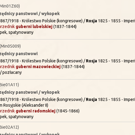
Min01Z60)
urzędnicy panstwowi / wykopek
867/1918 - Królestwo Polskie (kongresowe) /
Rosja
1825 - 1855 - Imperi
urzednik
guberni
lubelskiej
(1837-1844)
pek, spatynowany
(Min0S009)
rzędnicy panstwowi
867/1918 - Królestwo Polskie (kongresowe) /
Rosja
1825 - 1855 - Imperi
urzednik
guberni
mazowieckiej
(1837-1844)
/ pozłacany
Bie01A11)
urzędnicy panstwowi / wykopek
867/1918 - Królestwo Polskie (kongresowe) /
Rosja
1825 - 1855 - Imperi
m Rosyjskie (Aleksander II)
urzednik
guberni
radomskiej
(1845-1866)
pek, spatynowany
Bie02A12)
urzędnicy panstwowi / wykopek