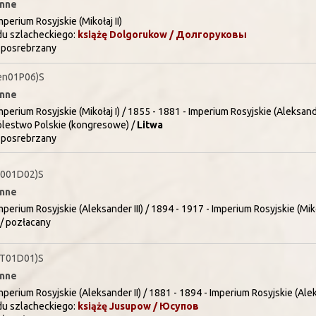
inne
perium Rosyjskie (Mikołaj II)
du szlacheckiego:
książę
Dolgorukow / Долгоруковы
 posrebrzany
en01P06)S
inne
perium Rosyjskie (Mikołaj I) / 1855 - 1881 - Imperium Rosyjskie (Aleksande
lestwo Polskie (kongresowe) /
Litwa
 posrebrzany
T001D02)S
inne
perium Rosyjskie (Aleksander III) / 1894 - 1917 - Imperium Rosyjskie (Mikoł
/ pozłacany
ET01D01)S
inne
perium Rosyjskie (Aleksander II) / 1881 - 1894 - Imperium Rosyjskie (Alek
du szlacheckiego:
książę
Jusupow / Юсупов