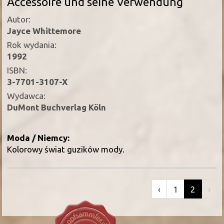
Accessoire und seine Verwendung
Autor:
Jayce Whittemore
Rok wydania:
1992
ISBN:
3-7701-3107-X
Wydawca:
DuMont Buchverlag Köln
Moda / Niemcy:
Kolorowy świat guzików mody.
‹
1
2
›