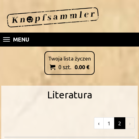
MENU
Twoja lista życzen
0
szt.
0.00
€

Literatura
‹
1
2
›