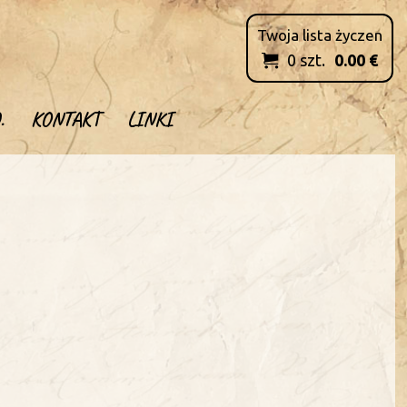
Twoja lista życzen
0
szt.
0.00
€

.
KONTAKT
LINKI