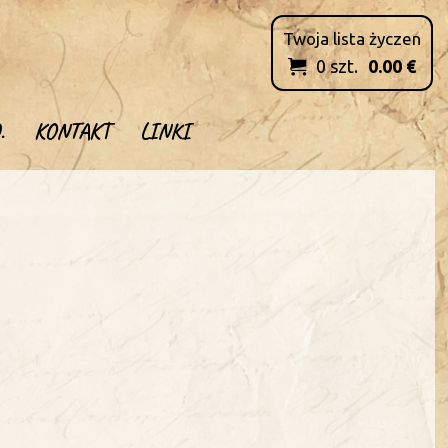
Twoja lista życzen
0
szt.
0.00
€

.
KONTAKT
LINKI