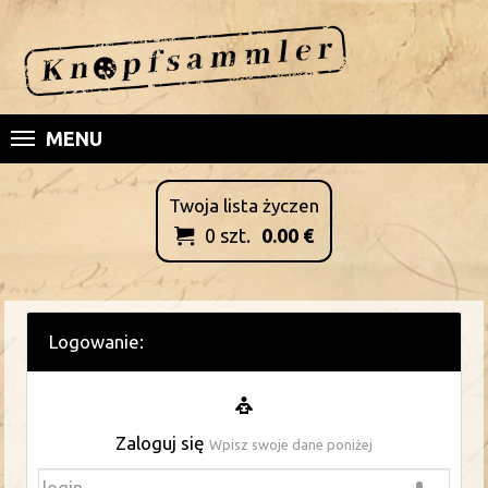
MENU
Twoja lista życzen
0
szt.
0.00
€

Logowanie:
Zaloguj się
Wpisz swoje dane poniżej