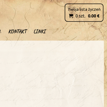
Twoja lista życzen
0
szt.
0.00
€

.
KONTAKT
LINKI