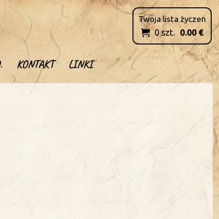
Twoja lista życzen
0
szt.
0.00
€

.
KONTAKT
LINKI