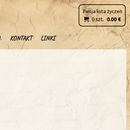
Twoja lista życzen
0
szt.
0.00
€

.
KONTAKT
LINKI