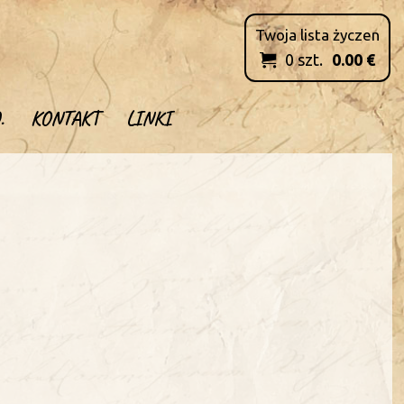
Twoja lista życzen
0
szt.
0.00
€

.
KONTAKT
LINKI