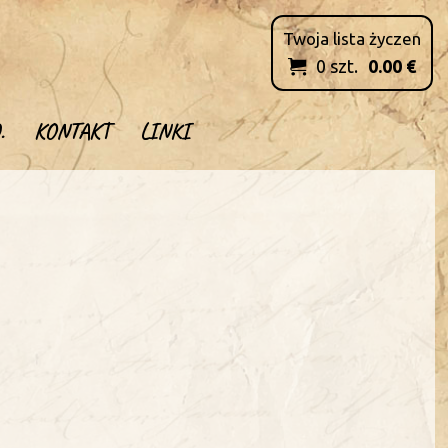
Twoja lista życzen
0
szt.
0.00
€

.
KONTAKT
LINKI