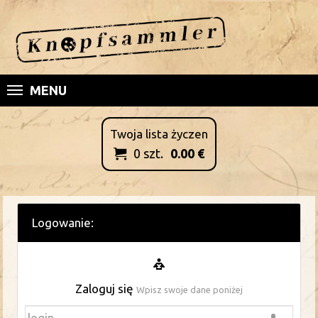
MENU
Twoja lista życzen
0
szt.
0.00
€

Logowanie:
Zaloguj się
Wpisz swoje dane poniżej