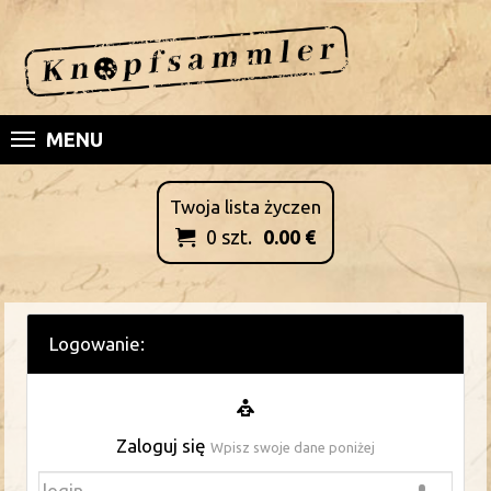
MENU
Twoja lista życzen
0
szt.
0.00
€

Logowanie:
Zaloguj się
Wpisz swoje dane poniżej