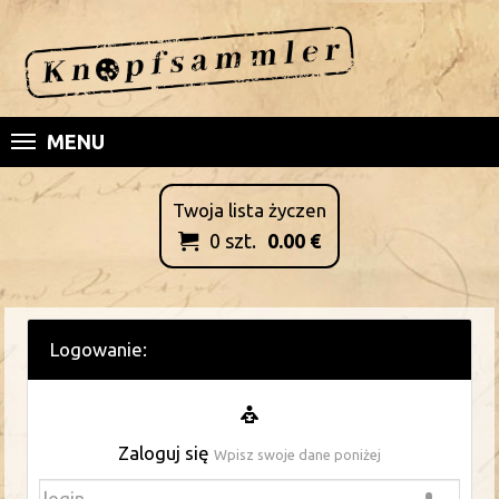
MENU
Twoja lista życzen
0
szt.
0.00
€

Logowanie:
Zaloguj się
Wpisz swoje dane poniżej