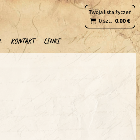
Twoja lista życzen
0
szt.
0.00
€

.
KONTAKT
LINKI