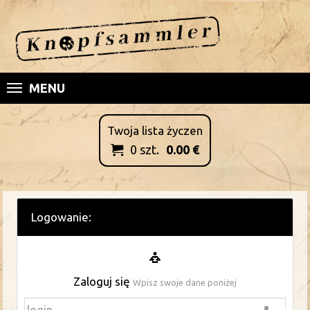
MENU
Twoja lista życzen
0
szt.
0.00
€

Logowanie:
Zaloguj się
Wpisz swoje dane poniżej