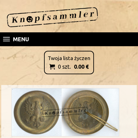
MENU
Twoja lista życzen
0
szt.
0.00
€
