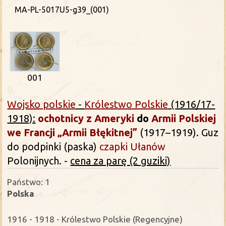
MA-PL-5017U5-g39_(001)
001
Wojsko polskie
-
Królestwo Polskie
(1916/17-
1918):
ochotnicy z Ameryki
do
Armii Polskiej
we Francji „Armii Błękitnej”
(1917–1919). Guz
do podpinki (paska)
czapki
Ułanów
Polonijnych.
-
cena za parę (2 guziki)
Państwo: 1
Polska
1916 - 1918 - Królestwo Polskie (Regencyjne)