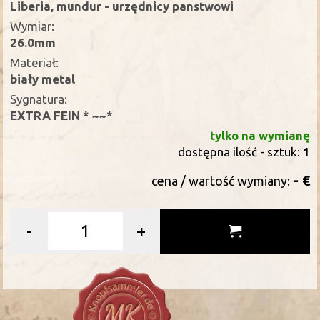
Liberia, mundur - urzędnicy panstwowi
Wymiar:
26.0mm
Materiał:
biały metal
Sygnatura:
EXTRA FEIN * ~~*
tylko na wymianę
dostępna ilość - sztuk:
1
- €
cena / wartość wymiany:
-
+