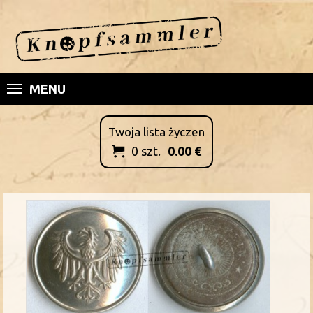
MENU
Twoja lista życzen
0
szt.
0.00
€
