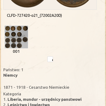
CLFD-727420-o21_(72002A20D)
001
Państwo: 1
Niemcy
1871 - 1918 - Cesarstwo Niemieckie
Kategoria
1.
Liberia, mundur - urzędnicy panstwowi
2.
Leśnictwo i łowiectwo