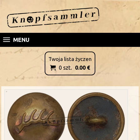
MENU
Twoja lista życzen
0
szt.
0.00
€
