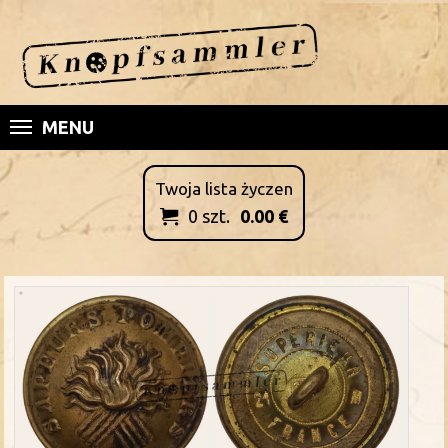
MENU
Twoja lista życzen
0
szt.
0.00
€
