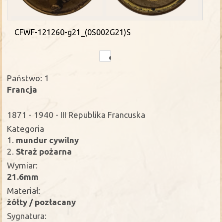
CFWF-121260-g21_(0S002G21)S
Państwo: 1
Francja
1871 - 1940 - III Republika Francuska
Kategoria
1.
mundur cywilny
2.
Straż pożarna
Wymiar:
21.6mm
Materiał:
żółty / pozłacany
Sygnatura: