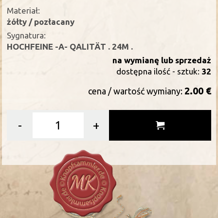
Materiał:
żółty / pozłacany
Sygnatura:
HOCHFEINE -A- QALITÄT . 24M .
na wymianę lub sprzedaż
dostępna ilość - sztuk:
32
2.00 €
cena / wartość wymiany:
-
+