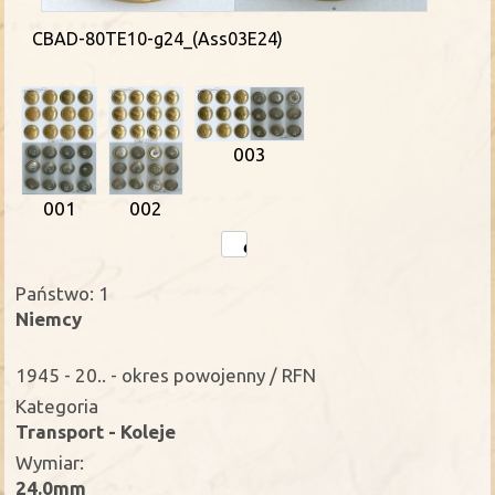
CBAD-80TE10-g24_(Ass03E24)
003
002
001
Państwo: 1
Niemcy
1945 - 20.. - okres powojenny / RFN
Kategoria
Transport - Koleje
Wymiar:
24.0mm