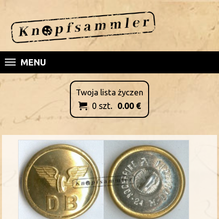
MENU
Twoja lista życzen
0
szt.
0.00
€
