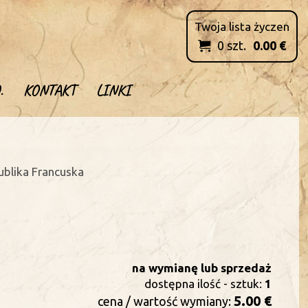
Twoja lista życzen
0
szt.
0.00
€

.
KONTAKT
LINKI
publika Francuska
na wymianę lub sprzedaż
dostępna ilość - sztuk:
1
5.00 €
cena / wartość wymiany: