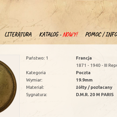
LITERATURA
KATALOG -
NOWY!
POMOC / INFO
Państwo: 1
Francja
1871 - 1940 - III Re
Kategoria
Poczta
Wymiar:
19.9mm
Materiał:
żółty / pozłacany
Sygnatura:
D.M.R. 20 M PARIS