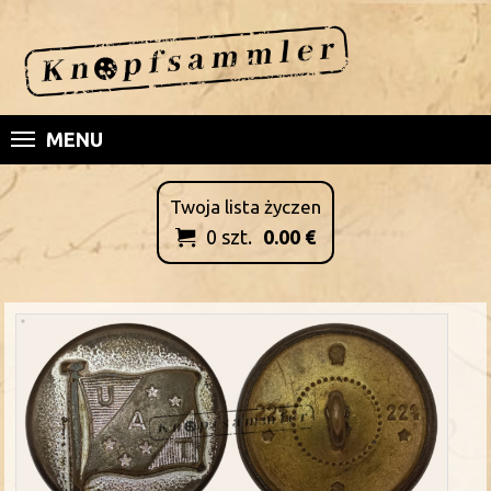
MENU
Twoja lista życzen
0
szt.
0.00
€
