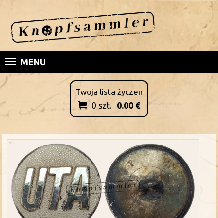
MENU
Twoja lista życzen
0
szt.
0.00
€
