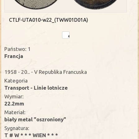
CTLF-UTA010-w22_(TWW01D01A)
Państwo: 1
Francja
1958 - 20.. - V Republika Francuska
Kategoria
Transport - Linie lotnicze
Wymiar:
22.2mm
Materiał:
biały metal "oszroniony"
Sygnatura:
T # W * * * WIEN * * *