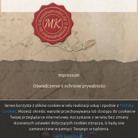
Impressum
Oświadczenie o ochronie prywatności
ostatnia aktualizacja: 09-08-2026
Serwis korzysta z plików cookies w celu realizacji usług i zgodnie z
Polityką
46.666.164
Cookies
. Możesz określić warunki przechowywania lub dostępu do cookies w
wizyty
Twojej przeglądarce internetowej. Korzystanie z serwisu bez zmiany
© 2026 Knopfsammler.de
stosownych ustawień dotyczących cookies oznacza, iż będą one
zamieszczane w pamięci Twojego urządzenia.
ukryj komunikat