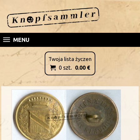
MENU
Twoja lista życzen
0
szt.
0.00
€
