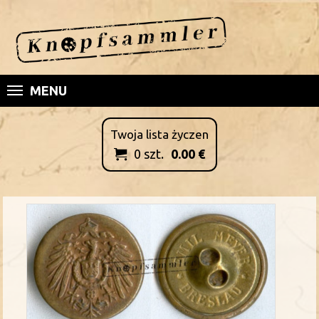
MENU
Twoja lista życzen
0
szt.
0.00
€
