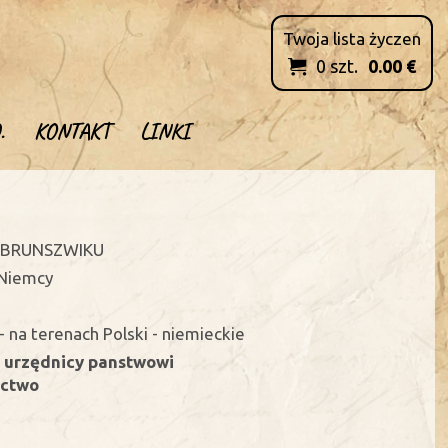
Twoja lista życzen
0
szt.
0.00
€

.
KONTAKT
LINKI
o BRUNSZWIKU
 Niemcy
- na terenach Polski - niemieckie
- urzędnicy panstwowi
ectwo