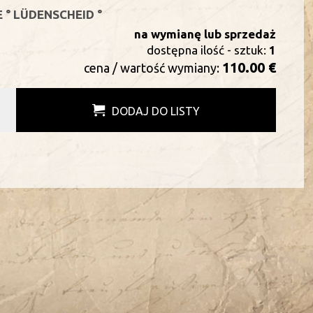
° LÜDENSCHEID °
na wymianę lub sprzedaż
dostępna ilość - sztuk:
1
110.00 €
cena / wartość wymiany:
DODAJ DO LISTY