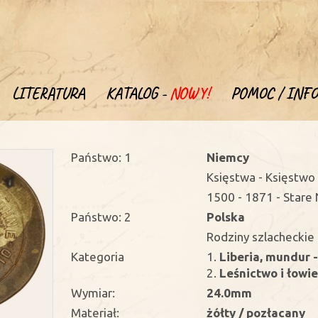
LITERATURA
KATALOG -
NOWY!
POMOC / INFO
Państwo: 1
Niemcy
Księstwa - Księstw
1500 - 1871 - Stare
Państwo: 2
Polska
Rodziny szlacheckie 
Kategoria
1.
Liberia, mundur 
2.
Leśnictwo i łowi
Wymiar:
24.0mm
Materiał:
żółty / pozłacany