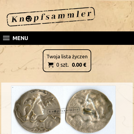
MENU
Twoja lista życzen
0
szt.
0.00
€
