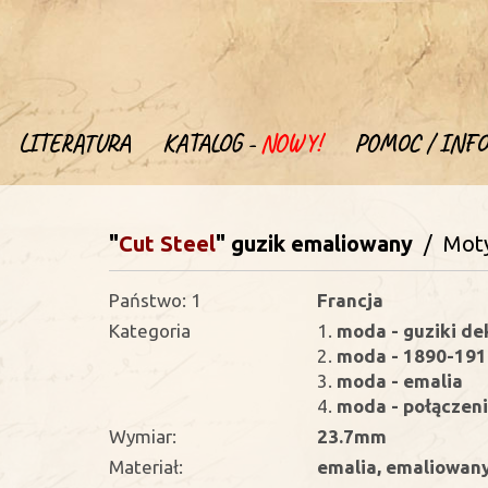
LITERATURA
KATALOG -
NOWY!
POMOC / INFO
"
Cut Steel
"
guzik emaliowany
/ Mot
Państwo: 1
Francja
Kategoria
1.
moda - guziki de
2.
moda - 1890-1910
3.
moda - emalia
4.
moda - połączeni
Wymiar:
23.7mm
Materiał:
emalia, emaliowan