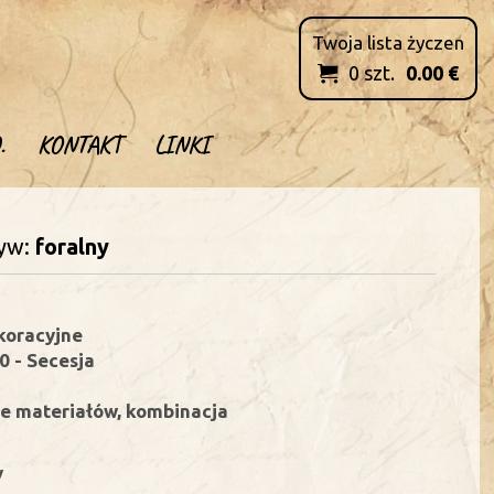
Twoja lista życzen
0
szt.
0.00
€

.
KONTAKT
LINKI
yw:
foralny
koracyjne
 - Secesja
e materiałów, kombinacja
y