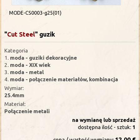
MODE-CS0003-g25(01)
"
Cut Steel
"
guzik
Kategoria
1.
moda - guziki dekoracyjne
2.
moda - XIX wiek
3.
moda - metal
4.
moda - połączenie materiałów, kombinacja
Wymiar:
25.4mm
Materiał:
Połączenie metali
na wymianę lub sprzedaż
dostępna ilość - sztuk:
1
12.00 €
cena / wartość wymiany: