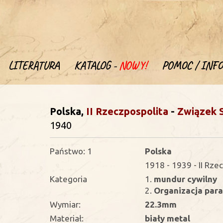
LITERATURA
KATALOG -
NOWY!
POMOC / INFO
Polska,
II Rzeczpospolita
-
Związek S
1940
Państwo: 1
Polska
1918 - 1939 - II Rze
Kategoria
1.
mundur cywilny
2.
Organizacja para
Wymiar:
22.3mm
Materiał:
biały metal