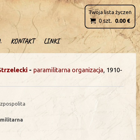
Twoja lista życzen
0
szt.
0.00
€

.
KONTAKT
LINKI
trzelecki
-
paramilitarna organizacja
, 1910-
czpospolita
militarna