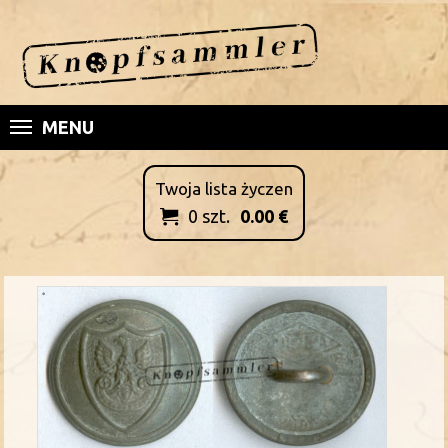
MENU
Twoja lista życzen
0
szt.
0.00
€
