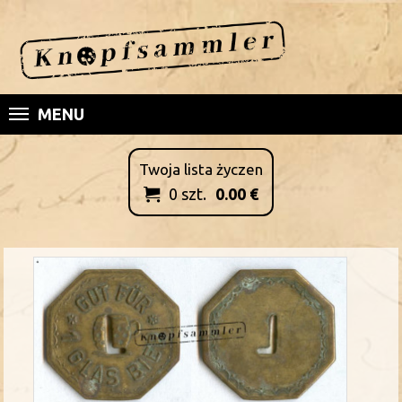
MENU
Twoja lista życzen
0
szt.
0.00
€
