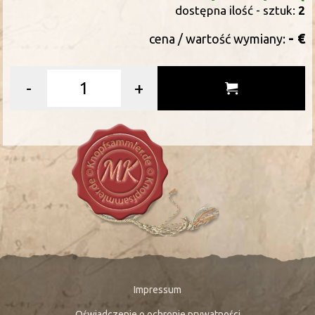
dostępna ilość - sztuk:
2
- €
cena / wartość wymiany:
-
+
Impressum
Oświadczenie o ochronie prywatności