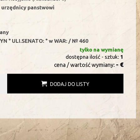
- urzędnicy panstwowi
wany
YN ° ULI.SENATO: ° w WAR: / № 460
tylko na wymianę
dostępna ilość - sztuk:
1
- €
cena / wartość wymiany:
DODAJ DO LISTY