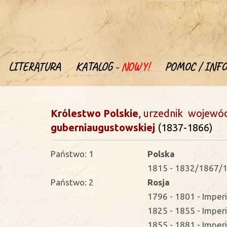
LITERATURA
KATALOG -
NOWY!
POMOC / INFO
Królestwo Polskie
,
urzednik
wojewód
guberni
augustowskiej
(1837-1866)
Państwo: 1
Polska
1815 - 1832/1867/1
Państwo: 2
Rosja
1796 - 1801 - Imperi
1825 - 1855 - Imperi
1855 - 1881 - Imperi