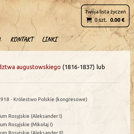
Twoja lista życzen
0
szt.
0.00
€

.
KONTAKT
LINKI
ztwa augustowskiego
(1816-1837) lub
918 - Królestwo Polskie (kongresowe)
um Rosyjskie (Aleksander I)
um Rosyjskie (Mikołaj I)
um Rosyjskie (Aleksander II)