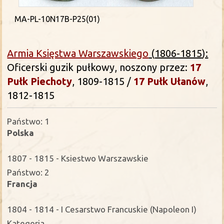
MA-PL-10N17B-P25(01)
Armia Księstwa Warszawskiego
(
1806-1815
):
Oficerski guzik pułkowy, noszony przez:
17
Pułk
Piechoty
, 1809-1815 /
17 Pułk
Ułanów
,
1812-1815
Państwo: 1
Polska
1807 - 1815 - Ksiestwo Warszawskie
Państwo: 2
Francja
1804 - 1814 - I Cesarstwo Francuskie (Napoleon I)
Kategoria