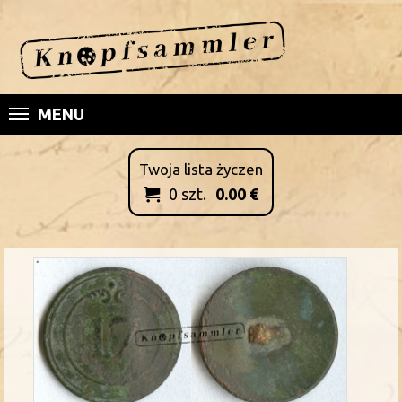
MENU
Twoja lista życzen
0
szt.
0.00
€
