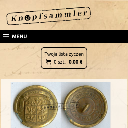
MENU
Twoja lista życzen
0
szt.
0.00
€
