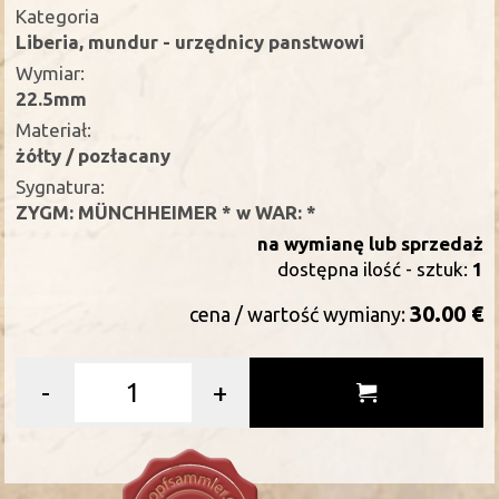
Kategoria
Liberia, mundur - urzędnicy panstwowi
Wymiar:
22.5mm
Materiał:
żółty / pozłacany
Sygnatura:
ZYGM: MÜNCHHEIMER * w WAR: *
na wymianę lub sprzedaż
dostępna ilość - sztuk:
1
30.00 €
cena / wartość wymiany:
-
+