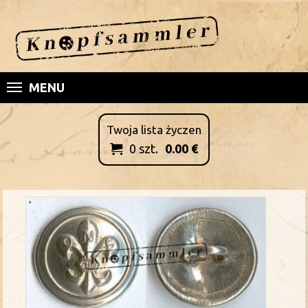
MENU
Twoja lista życzen
0
szt.
0.00
€
