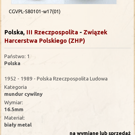
CGVPL-S80101-w17(01)
Polska,
III Rzeczpospolita
-
Związek
Harcerstwa Polskiego (ZHP)
Państwo: 1
Polska
1952 - 1989 - Polska Rzeczpospolita Ludowa
Kategoria
mundur cywilny
Wymiar:
16.5mm
Materiał:
biały metal
na wymianę lub sprzedaż