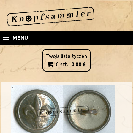
MENU
Twoja lista życzen
0
szt.
0.00
€
