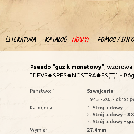
LITERATURA
KATALOG -
NOWY!
POMOC / INFO
Pseudo "guzik monetowy"
, wzorowa
"
DEVS✸SPES✸NOSTRA✸ES(T)" - Bóg je
Państwo: 1
Szwajcaria
1945 - 20.. - okres 
Kategoria
1.
Strój ludowy
2.
Strój ludowy - XX
3.
Strój ludowy - g
Wymiar:
27.4mm