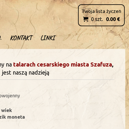
Twoja lista życzen
0
szt.
0.00
€

.
KONTAKT
LINKI
ny na
talarach
cesarskiego miasta
Szafuza
,
st naszą nadzieją
powojenny
 wiek
uzik moneta