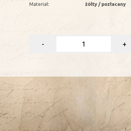
Materiał:
żółty / pozłacany
-
+