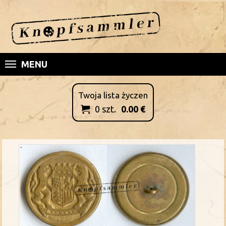
MENU
Twoja lista życzen
0
szt.
0.00
€
